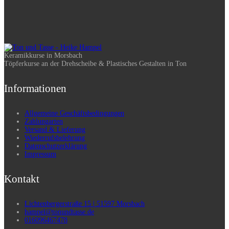
Keramikkurse in Morsbach
Töpferkurse an der Drehscheibe & Plastisches Gestalten in Ton
Informationen
Allgemeine Geschäftsbedingungen
Zahlungarten
Versand & Lieferung
Wiederrufsbelehrung
Datenschutzerklärung
Impressum
Kontakt
Lichtenbergerstraße 15 | 51597 Morsbach
hampel@tonundtasse.de
016096467478