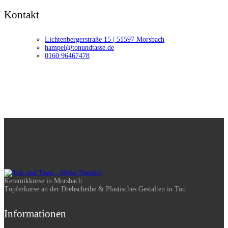
field
Kontakt
empty.
Lichtenbergerstraße 15 | 51597 Morsbach
hampel@tonundtasse.de
0160 96467478
Keramikkurse in Morsbach
Töpferkurse an der Drehscheibe & Plastisches Gestalten in Ton
Informationen